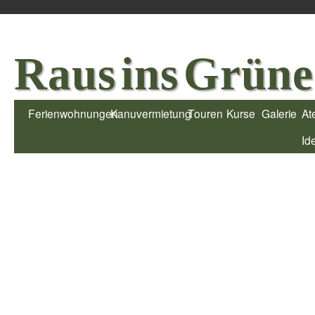
Raus ins Grüne
Ferienwohnungen
Kanuvermietung
Touren
Kurse
Galerie
Ate
Id