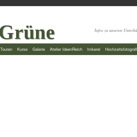
 Grüne
Infos zu unseren Unterk
Touren
Kurse
Galerie
Atelier IdeenReich
Imkerei
Hochzeitsfotograf