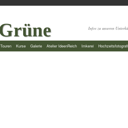
 Grüne
Infos zu unseren Unterk
Touren
Kurse
Galerie
Atelier IdeenReich
Imkerei
Hochzeitsfotograf